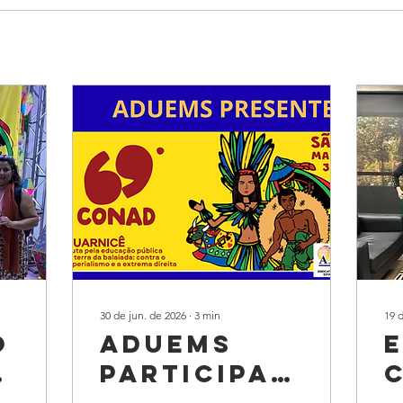
30 de jun. de 2026
∙
3
min
19 
O
ADUEMS
S
PARTICIPARÁ
DO 69º