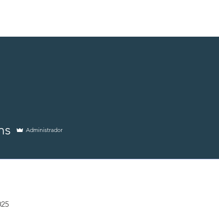
mos
FILIE-SE
Blog de Notícias
Eventos
Contato
ms
Administrador
025