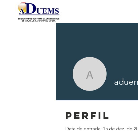
Página Inicial
Quem so
aduems
adue
Perfil
Data de entrada: 15 de dez. de 2