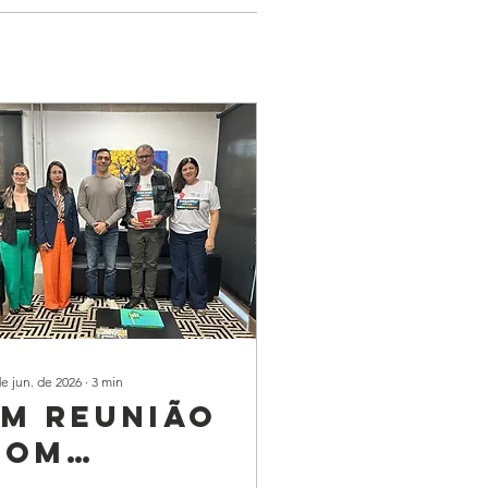
de jun. de 2026
∙
3
min
EM REUNIÃO
COM
GOVERNO,