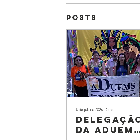
Posts
8 de jul. de 2026
∙
2
min
DELEGAÇÃ
DA ADUEM
PARTICIPA